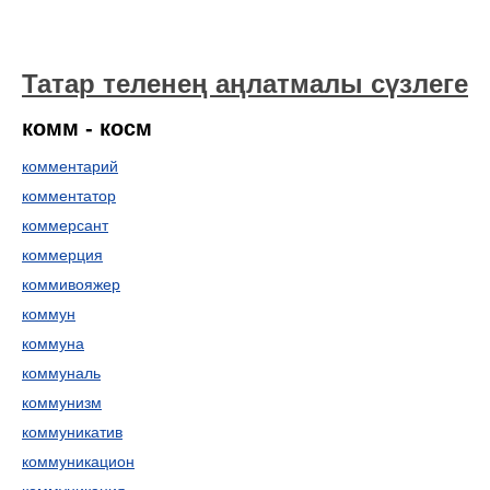
Татар теленең аңлатмалы сүзлеге
комм - косм
комментарий
комментатор
коммерсант
коммерция
коммивояжер
коммун
коммуна
коммуналь
коммунизм
коммуникатив
коммуникацион